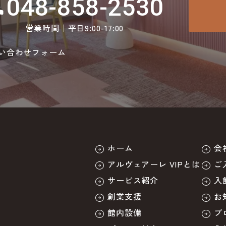
048-858-2530
ll
営業時間｜平日9:00-17:00
い合わせフォーム
ホーム
会
アルヴェアーレ VIPとは
ご
サービス紹介
入
創業支援
お
館内設備
ブ