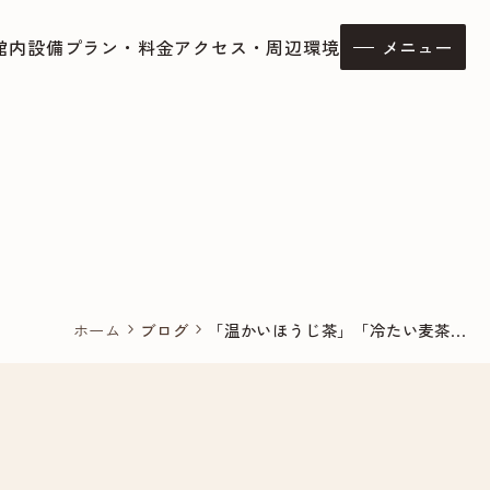
館内設備
プラン・料金
アクセス・周辺環境
メニュー
ホーム
ブログ
「温かいほうじ茶」「冷たい麦茶...
chevron_right
chevron_right