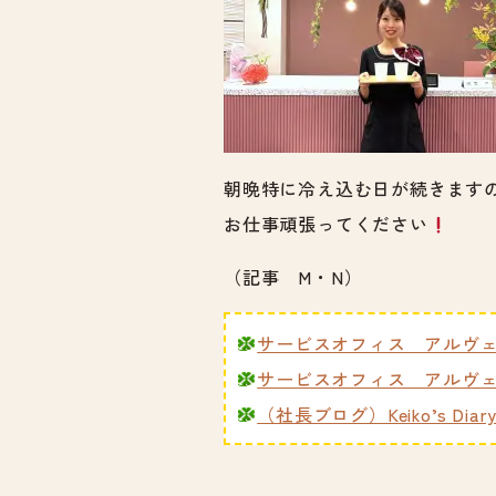
朝晩特に冷え込む日が続きます
お仕事頑張ってください
（記事 M・N）
サービスオフィス アルヴェア
サービスオフィス アルヴェ
（社長ブログ）Keiko’s Diar