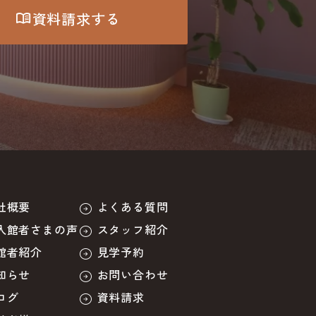
資料請求する
menu_book
社概要
よくある質問
入館者さまの声
スタッフ紹介
館者紹介
見学予約
知らせ
お問い合わせ
ログ
資料請求