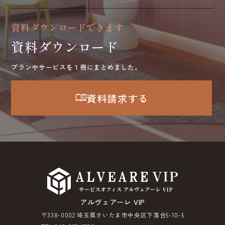
資料ダウンロードできます
資料ダウンロード
プランやサービスを１冊にまとめました。
menu_book
資料請求する
アルヴェアーレ VIP
〒338-0002 埼玉県さいたま市中央区下落合5-10-5