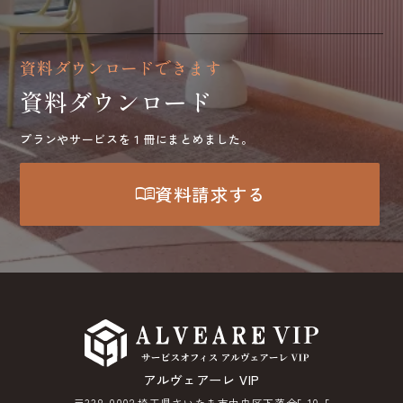
資料ダウンロードできます
資料ダウンロード
プランやサービスを１冊にまとめました。
menu_book
資料請求する
アルヴェアーレ VIP
〒338-0002 埼玉県さいたま市中央区下落合5-10-5