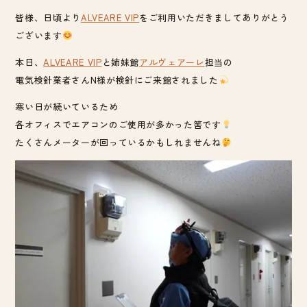
皆様、日頃より
ALVEARE VIP
をご利用いただきましてありがとう
ございます
本日、
ALVEARE VIP
と姉妹館
アルヴェアーレ
担当の
電気検針業者さんN様が検針にご来館されました
寒い日が続いているため
各オフィスでエアコンのご使用が多かった筈です
たくさんメーターが回っているかもしれませんね