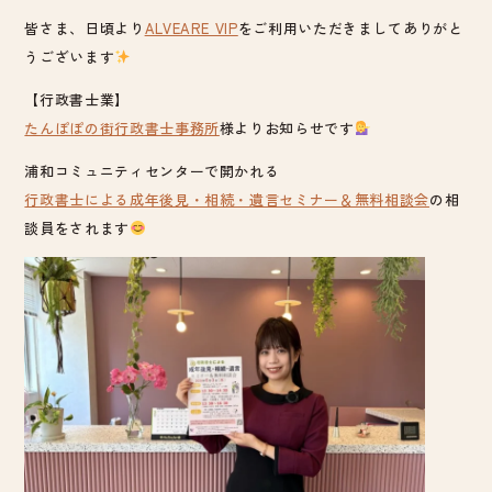
皆さま、日頃より
ALVEARE VIP
をご利用いただきましてありがと
うございます
【行政書士業】
たんぽぽの街行政書士事務所
様よりお知らせです
浦和コミュニティセンターで開かれる
行政書士による成年後見・相続・遺言セミナー＆無料相談会
の相
談員をされます