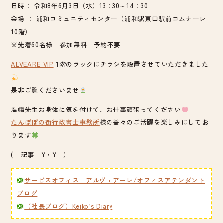
日時： 令和8年6月3日（水）13：30～14：30
会場 ： 浦和コミュニティセンター（浦和駅東口駅前コムナーレ
10階）
※先着60名様 参加無料 予約不要
ALVEARE VIP
1階のラックにチラシを設置させていただきました
是非ご覧くださいませ
塩幡先生お身体に気を付けて、お仕事頑張ってください
たんぽぽの街行政書士事務所
様の益々のご活躍を楽しみにしてお
ります
( 記事 Y・Y ）
サービスオフィス アルヴェアーレ/オフィスアテンダント
ブログ
（社長ブログ）Keiko’s Diary