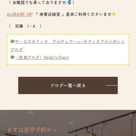
（ お電話でも承っております
）
ALVEARE VIP
『 来賓応接室 』是非ご利用くださいませ
（ 記事 I・A ）
サービスオフィス アルヴェアーレ/オフィスアテンダント
ブログ
（社長ブログ）Keiko’s Diary
ブログ一覧へ戻る
まずは見学予約から