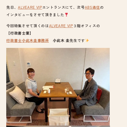
先日、
ALVEARE VIP
エントランスにて、次号
ABS通信
の
インタビューをさせて頂きました
今回特集させて頂くのは
ALVEARE VIP
３階オフィスの
【行政書士業】
行政書士小此木圭事務所
小此木 圭
先生です