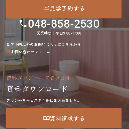
mail
見学予約する
048-858-2530
call
営業時間｜平日9:00-17:00
見学予約以外のお問い合わせはこちらから
お問い合わせフォーム
arrow_circle_right
資料ダウンロードできます
資料ダウンロード
プランやサービスを１冊にまとめました。
menu_book
資料請求する