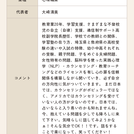
代表者
大崎清美
教育業20年、学習支援、さまざまな不登校
児の自立（自律）支援、通信制サポート高
校副学院長歴任、学校での教師との関係、
学習塾の在り方、埼玉県と他府県の高校受
験の違いや入試の特徴、幼小中高それぞれ
の受験、親子問題、子をめぐる夫婦問題、
女性特有の問題、脳科学を使った実践心理
学（NLP）・カウンセリング・教育コーチ
ングなどのライセンスを有し心の扉を信頼
コメント
関係を構築しながら開いていき、必ず自分
の方向性に気がついていきます。 まだ日本
では、カウンセリングがポピュラーではな
く、アメリカではカウンセリングを受けて
いない人の方が少ないのです。日本では、
占いならと入り易いのかも知れませんね。
今、抱えている問題を少しでも降ろしに来
て下さい。気晴らしに話してみようかな
ぁ！そんな気分でOK！！です。話をする
ことで楽になって、笑ってください！