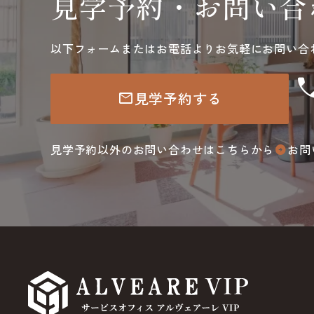
見学予約・お問い合
以下フォームまたはお電話よりお気軽にお問い合
ca
見学予約する
mail
見学予約以外のお問い合わせはこちらから
お問
arrow_circle_right