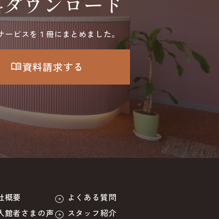
料ダウンロード
サービスを１冊にまとめました。
資料請求する
menu_book
社概要
よくある質問
入館者さまの声
スタッフ紹介