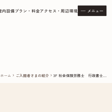
館内設備
プラン・料金
アクセス・周辺環境
メニュー
ホーム
ご入館者さまの紹介
3F 社会保険労務士 行政書士...
chevron_right
chevron_right