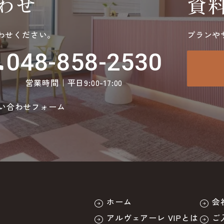
わせ
資
わせください。
プランや
048-858-2530
ll
営業時間｜平日9:00-17:00
い合わせフォーム
ホーム
会
アルヴェアーレ VIPとは
ご