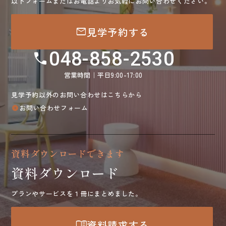
以下フォームまたはお電話よりお気軽にお問い合わせください。
mail
見学予約する
048-858-2530
call
営業時間｜平日9:00-17:00
見学予約以外のお問い合わせはこちらから
お問い合わせフォーム
arrow_circle_right
資料ダウンロードできます
資料ダウンロード
プランやサービスを１冊にまとめました。
menu_book
資料請求する