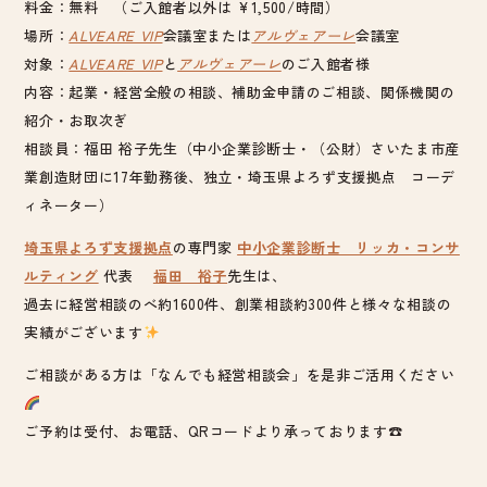
料金：無料 （ご入館者以外は ¥1,500/時間）
場所：
ALVEARE VIP
会議室または
アルヴェアーレ
会議室
対象：
ALVEARE VIP
と
アルヴェアーレ
のご入館者様
内容：起業・経営全般の相談、補助金申請のご相談、関係機関の
紹介・お取次ぎ
相談員：福田 裕子先生（中小企業診断士・（公財）さいたま市産
業創造財団に17年勤務後、独立・埼玉県よろず支援拠点 コーデ
ィネーター）
埼玉県よろず支援拠点
の専門家
中小企業診断士 リッカ・コンサ
ルティング
代表
福田 裕子
先生は、
過去に経営相談のべ約1600件、創業相談約300件と様々な相談の
実績がございます
ご相談がある方は「なんでも経営相談会」を是非ご活用ください
ご予約は受付、お電話、QRコードより承っております☎