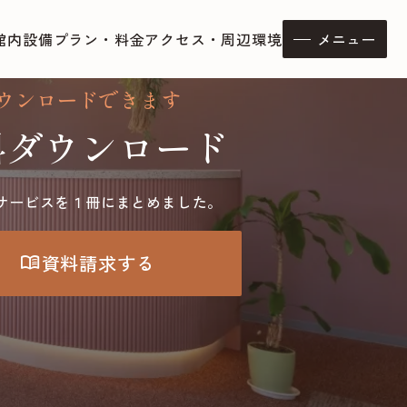
館内設備
プラン・料金
アクセス・周辺環境
メニュー
ウンロードできます
料ダウンロード
サービスを１冊にまとめました。
資料請求する
menu_book